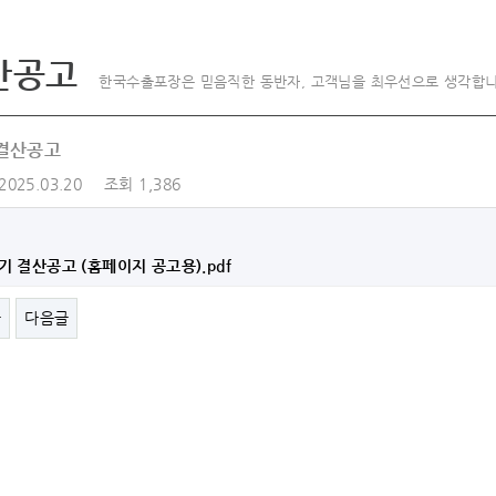
산공고
한국수출포장은 믿음직한 동반자, 고객님을 최우선으로 생각합니
 결산공고
2025.03.20
조회
1,386
8기 결산공고 (홈페이지 공고용).pdf
글
다음글